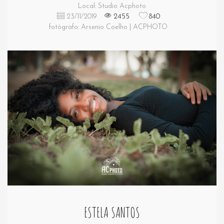
Local: Studio Acphoto
23/11/2019
2455
840
fotógrafo: Arsenio Coelho | ACPHOTO
ESTELA SANTOS